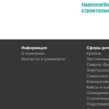
Haemmerlin
строительн
Информация
Сферы дея
О компании
Крепеж
Контакты и реквизиты
Лестничны
Сверла, Фре
Электроин
Смазочное 
Клинингово
Кейсы и ко
Освещение
Строитель
Подогреват