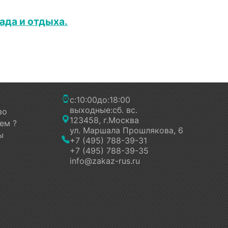
сада и отдыха.
с:
10:00
до:
18:00
выходные:
сб. вс.
во
123458, г.Москва
ем ?
ул. Маршала Прошлякова, 6
ы
+7 (495) 788-39-31
+7 (495) 788-39-35
info@zakaz-rus.ru