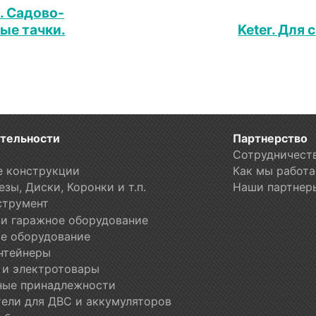
. Садово-
ые тачки.
Keter. Для 
тельности
Партнерство
Сотрудничест
е конструкции
Как мы работа
зы, Диски, Коронки и т.п.
Наши партнер
струмент
и гаражное оборудование
е оборудование
нтейнеры
 и электротовары
ные принадлежности
ели для ДВС и аккумуляторов